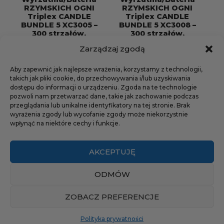
RZYMSKICH OGNI
RZYMSKICH OGNI
Triplex CANDLE
Triplex CANDLE
BUNDLE 5 XC3005 –
BUNDLE 5 XC3008 –
300 strzałów,
300 strzałów,
kaliber 12/14mm
kaliber 12/14mm
Zarządzaj zgodą
140,00
zł
140,00
zł
Aby zapewnić jak najlepsze wrażenia, korzystamy z technologii,
ilość
ilość
takich jak pliki cookie, do przechowywania i/lub uzyskiwania
dostępu do informacji o urządzeniu. Zgoda na te technologie
Wyrzutnia/Bateria
Wyrzutnia/Bateria
pozwoli nam przetwarzać dane, takie jak zachowanie podczas
RZYMSKICH
RZYMSKICH
przeglądania lub unikalne identyfikatory na tej stronie. Brak
DODAJ DO
DODAJ DO
OGNI
OGNI
wyrażenia zgody lub wycofanie zgody może niekorzystnie
KOSZYKA
KOSZYKA
wpłynąć na niektóre cechy i funkcje.
Triplex
Triplex
CANDLE
CANDLE
BUNDLE
BUNDLE
AKCEPTUJĘ
5
5
XC3005
XC3008
ODMÓW
-
-
Copyright © 2026 Piro Dolcze - Sklep z fajerwerkami
300
300
ZOBACZ PREFERENCJE
Regulamin sklepu
strzałów,
strzałów,
Polityka prywatności
kaliber
kaliber
Polityka prywatności
Theme by
SiteOrigin