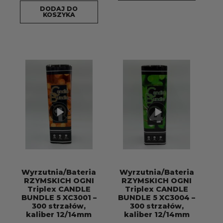
DODAJ DO
SF330
KOSZYKA
SREBRNA
FONTANNA-
3m30sek
WEWNĘTRZNA
Wyrzutnia/Bateria
Wyrzutnia/Bateria
RZYMSKICH OGNI
RZYMSKICH OGNI
Triplex CANDLE
Triplex CANDLE
BUNDLE 5 XC3001 –
BUNDLE 5 XC3004 –
300 strzałów,
300 strzałów,
kaliber 12/14mm
kaliber 12/14mm