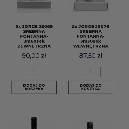
5x JORGE JS069
5x JORGE JS076
SREBRNA
SREBRNA
FONTANNA-
FONTANNA-
3m60sek
3m30sek
ZEWNĘTRZNA
WEWNĘTRZNA
90,00
zł
87,50
zł
ilość
ilość
5x
5x
JORGE
JORGE
DODAJ DO
DODAJ DO
JS069
JS076
KOSZYKA
KOSZYKA
SREBRNA
SREBRNA
FONTANNA-
FONTANNA-
3m60sek
3m30sek
ZEWNĘTRZNA
WEWNĘTRZNA