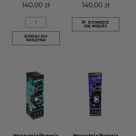
140,00
zł
140,00
zł
ilość
DOWIEDZ
Wyrzutnia/Bateria
SIĘ WIĘCEJ
RZYMSKICH
DODAJ DO
OGNI
KOSZYKA
Triplex
CANDLE
BUNDLE
5
XC3001
-
300
strzałów,
kaliber
12/14mm
Wyrzutnia/Bateria
Wyrzutnia/Bateria