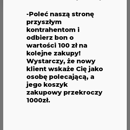
3M
-Poleć naszą stronę
przyszłym
kontrahentom i
Domyślne sortowanie
odbierz bon o
wartości 100 zł na
kolejne zakupy!
Wyświetlanie wszystkich wyników: 12
Wystarczy, że nowy
klient wskaże Cię jako
osobę polecającą, a
jego koszyk
zakupowy przekroczy
1000zł.