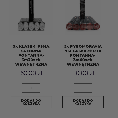
5x KLASEK IF3MA
5x PYROMORAVIA
SREBRNA
NSFG0360 ZŁOTA
FONTANNA-
FONTANNA-
3m30sek
3m60sek
WEWNĘTRZNA
WEWNĘTRZNA
60,00
zł
110,00
zł
ilość
ilość
5x
5x
KLASEK
PYROMORAVIA
DODAJ DO
DODAJ DO
IF3MA
NSFG0360
KOSZYKA
KOSZYKA
SREBRNA
ZŁOTA
FONTANNA-
FONTANNA-