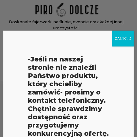
Skip
Home
to
content
Doskonałe fajerwerki na ślubie, evencie oraz każdej innej
uroczystości.
ZAMKNIJ
Menu
Menu
Wyszukiwarka
-Jeśli na naszej
produktów
stronie nie znaleźli
Państwo produktu,
który chcieliby
zamówić- prosimy o
60 zł
1699 zł
kontakt telefoniczny.
Chętnie sprawdzimy
60
470
880
1289
1699
dostępność oraz
FILTR
przygotujemy
konkurencyjną ofertę.