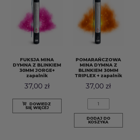
zapalnik
FUKSJA MINA
POMARAŃCZOWA
DYMNA Z BLINKIEM
MINA DYMNA Z
30MM JORGE+
BLINKIEM 30MM
zapalnik
TRIPLEX + zapalnik
37,00
zł
37,00
zł
ilość
DOWIEDZ
POMARAŃCZOWA
SIĘ WIĘCEJ
MINA
DODAJ DO
DYMNA
KOSZYKA
Z
BLINKIEM