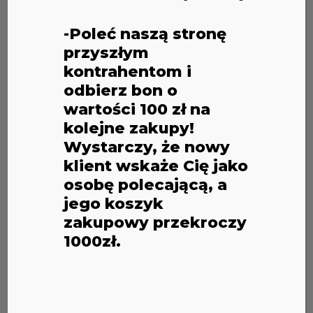
BLINK
-Poleć naszą stronę
przyszłym
kontrahentom i
Domyślne sortowanie
odbierz bon o
wartości 100 zł na
Wyświetlanie wszystkich wyników: 13
kolejne zakupy!
Wystarczy, że nowy
klient wskaże Cię jako
osobę polecającą, a
jego koszyk
zakupowy przekroczy
1000zł.
BORDOWA MINA
CZERWONA MINA