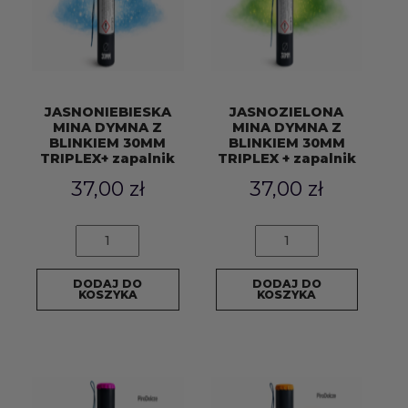
JASNONIEBIESKA
JASNOZIELONA
MINA DYMNA Z
MINA DYMNA Z
BLINKIEM 30MM
BLINKIEM 30MM
TRIPLEX+ zapalnik
TRIPLEX + zapalnik
37,00
zł
37,00
zł
ilość
ilość
JASNONIEBIESKA
JASNOZIELONA
MINA
MINA
DODAJ DO
DODAJ DO
DYMNA
DYMNA
KOSZYKA
KOSZYKA
Z
Z
BLINKIEM
BLINKIEM
30MM
30MM
TRIPLEX+
TRIPLEX
zapalnik
+