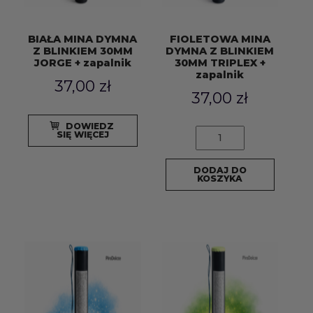
BIAŁA MINA DYMNA
FIOLETOWA MINA
Z BLINKIEM 30MM
DYMNA Z BLINKIEM
JORGE + zapalnik
30MM TRIPLEX +
zapalnik
37,00
zł
37,00
zł
ilość
DOWIEDZ
SIĘ WIĘCEJ
FIOLETOWA
MINA
DODAJ DO
DYMNA
KOSZYKA
Z
BLINKIEM
30MM
TRIPLEX
+
zapalnik