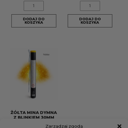
ilość
ilość
TURKUSOWA
ZIELONA
MINA
MINA
DODAJ DO
DODAJ DO
DYMNA
DYMNA
KOSZYKA
KOSZYKA
Z
Z
BLINKIEM
BLINKIEM
30MM
30MM
TRIPLEX+
TRIPLEX+
zapalnik
zapalnik
ŻÓŁTA MINA DYMNA
Z BLINKIEM 30MM
TRIPLEX + zapalnik
Zarządzaj zgodą