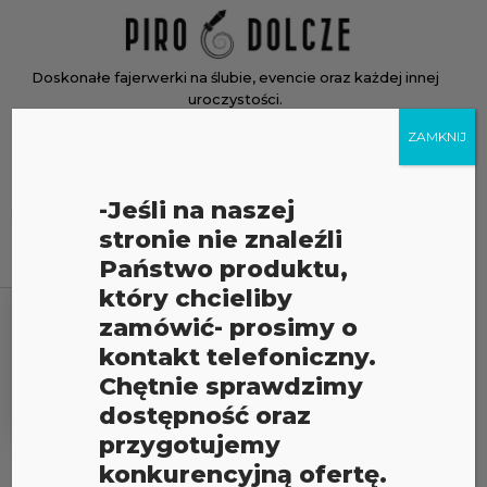
Skip
Home
to
content
Doskonałe fajerwerki na ślubie, evencie oraz każdej innej
uroczystości.
ZAMKNIJ
Menu
Menu
Wyszukiwarka
-Jeśli na naszej
produktów
stronie nie znaleźli
Państwo produktu,
który chcieliby
zamówić- prosimy o
kontakt telefoniczny.
FILTR
Chętnie sprawdzimy
dostępność oraz
przygotujemy
MINY DYMNE 30MM
konkurencyjną ofertę.