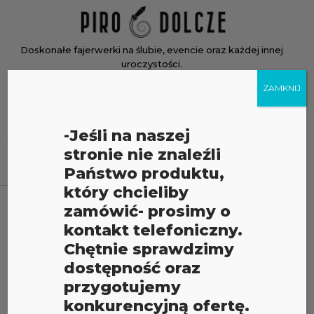
Skip
Home
to
content
Doskonałe fajerwerki na ślubie, evencie oraz każdej innej
uroczystości.
ZAMKNIJ
Menu
Menu
Wyszukiwarka
-Jeśli na naszej
produktów
stronie nie znaleźli
Państwo produktu,
który chcieliby
REALIZACJE
zamówić- prosimy o
kontakt telefoniczny.
Chętnie sprawdzimy
W naszej galerii realizacji zobaczysz zdjęcia i nagrania
dostępność oraz
z prawdziwych pokazów fajerwerków, które
przygotujemy
zorganizowaliśmy — wesela, imprezy firmowe,
konkurencyjną ofertę.
urodziny i wydarzenia plenerowe rozświetlone