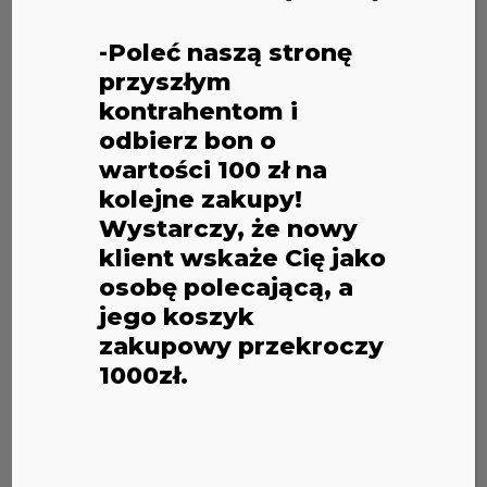
-Poleć naszą stronę
przyszłym
kontrahentom i
odbierz bon o
80,00
zł
wartości 100 zł na
kolejne zakupy!
5X JORGE JS077 SREBRNA
Wystarczy, że nowy
FONTANNA- 2M30SEK
klient wskaże Cię jako
WEWNĘTRZNA
osobę polecającą, a
jego koszyk
Do wewnątrz
,
Fontanny iskier
zakupowy przekroczy
Zestaw zawiera 5 sztuk fontann.
1000zł.
Fontanna sceniczna Jorge JS077 to idealny wybór na
wesela, imprezy, koncerty i pokazy. Bezwonna, z
efektem srebrnych iskier do 2 metrów, zapewnia