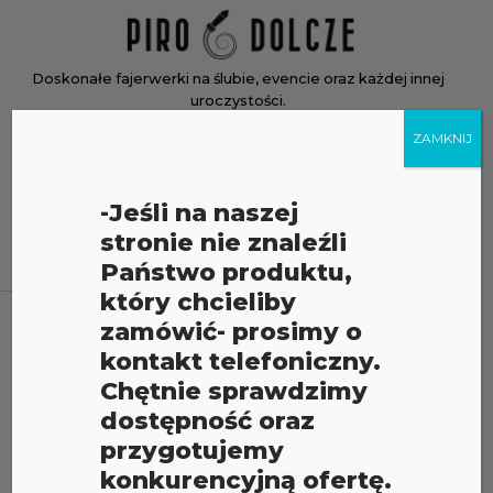
Skip
Home
to
content
Doskonałe fajerwerki na ślubie, evencie oraz każdej innej
uroczystości.
ZAMKNIJ
Menu
Menu
Wyszukiwarka
-Jeśli na naszej
produktów
stronie nie znaleźli
Państwo produktu,
który chcieliby
zamówić- prosimy o
kontakt telefoniczny.
Chętnie sprawdzimy
dostępność oraz
przygotujemy
konkurencyjną ofertę.